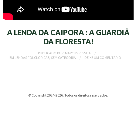
A LENDA DA CAIPORA : A GUARDIÃ
DA FLORESTA!
PUBLICADO POR:
MARCUS PESSOA
EM
LENDAS FOLCLÓRICAS
,
SEM CATEGORIA
DEIXE UM COMENTÁRIO
© Copyright 2024-2026, Todos os direitos reservados.
al