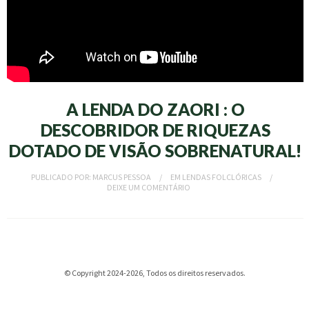
A LENDA DO ZAORI : O
DESCOBRIDOR DE RIQUEZAS
DOTADO DE VISÃO SOBRENATURAL!
PUBLICADO POR:
MARCUS PESSOA
EM
LENDAS FOLCLÓRICAS
DEIXE UM COMENTÁRIO
© Copyright 2024-2026, Todos os direitos reservados.
obet
dizipal