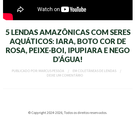
5 LENDAS AMAZÔNICAS COM SERES
AQUÁTICOS: IARA, BOTO COR DE
ROSA, PEIXE-BOI, IPUPIARA E NEGO
D’ÁGUA!
PUBLICADO POR:
MARCUS PESSOA
EM
COLETÂNEAS DE LENDAS
DEIXE UM COMENTÁRIO
© Copyright 2024-2026, Todos os direitos reservados.
dizipal