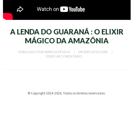
A LENDA DO GUARANÁ : O ELIXIR
MÁGICO DA AMAZÔNIA
PUBLICADO POR:
MARCUS PESSOA
EM
SEM CATEGORIA
DEIXE UM COMENTÁRIO
© Copyright 2024-2026, Todos os direitos reservados.
iriş
jojobet
pulibet güncel giriş
pulibet güncel
pulibet giriş
pulibet
tümbet güncel giriş
tümbet 