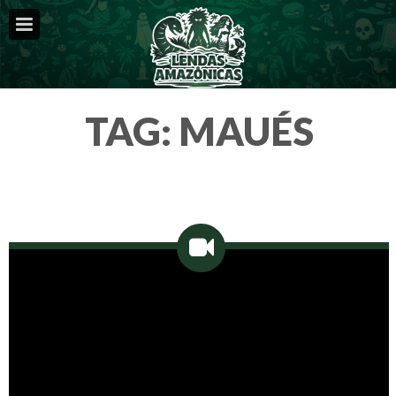
TAG:
MAUÉS